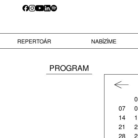
REPERTOÁR
NABÍZÍME
PROGRAM
0
07
0
14
1
21
2
28
2