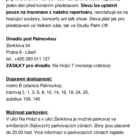
jeden den před konáním představení.
Slevu lze uplatnit
pouze na inscenace z našeho repertoáru
, nevztahuje se na
hostující soubory, koncerty ani talk show. Sleva platí jak pro
představení ve Velkém sále, tak ve Studiu Palm Off.
Divadlo pod Palmovkou
Zenklova 34
Praha 8 - Libeň
tel.: +420 283 011 127
ZÁSILKY pro divadlo
: Na Hrázi 7 (nonstop vrátnice)
Dopravní dostupnost:
metro B (stanice Palmovka),
tramvaj č. 1, 3, 6, 8, 10, 14, 16, 19, 24, 25,
autobus 109, 140
Možnost parkování:
V ulici Na Hrázi a v ulici Zenklova je možné parkovat ve
smíšených (fialových) parkovacích zónách. Zóny jsou placené
do 20.00 hod. Více informací o parkovacích zónách najdete