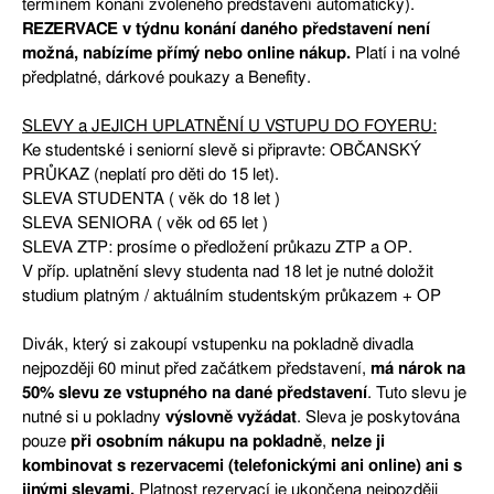
termínem konání zvoleného představení automaticky).
REZERVACE v týdnu konání daného představení není
možná, nabízíme přímý nebo online nákup.
Platí i na volné
předplatné, dárkové poukazy a Benefity.
SLEVY a JEJICH UPLATNĚNÍ U VSTUPU DO FOYERU:
Ke studentské i seniorní slevě si připravte: OBČANSKÝ
PRŮKAZ (neplatí pro děti do 15 let).
SLEVA STUDENTA ( věk do 18 let )
SLEVA SENIORA ( věk od 65 let )
SLEVA ZTP: prosíme o předložení průkazu ZTP a OP.
V příp. uplatnění slevy studenta nad 18 let je nutné doložit
studium platným / aktuálním studentským průkazem + OP
Divák, který si zakoupí vstupenku na pokladně divadla
nejpozději 60 minut před začátkem představení,
má nárok na
50% slevu ze vstupného na dané představení
. Tuto slevu je
nutné si u pokladny
výslovně vyžádat
. Sleva je poskytována
pouze
při osobním nákupu na pokladně
,
nelze ji
kombinovat s rezervacemi (telefonickými ani online) ani s
jinými slevami.
Platnost rezervací je ukončena nejpozději