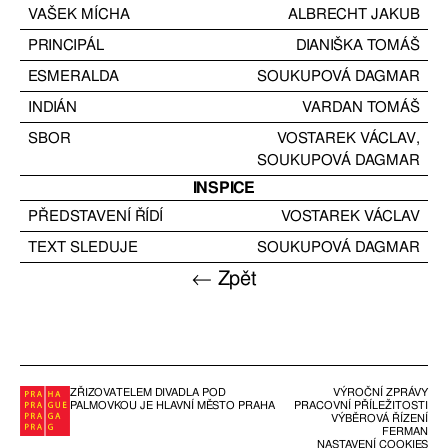
VAŠEK MÍCHA
ALBRECHT JAKUB
PRINCIPÁL
DIANIŠKA TOMÁŠ
ESMERALDA
SOUKUPOVÁ DAGMAR
INDIÁN
VARDAN TOMÁŠ
SBOR
VOSTAREK VÁCLAV
,
SOUKUPOVÁ DAGMAR
INSPICE
PŘEDSTAVENÍ ŘÍDÍ
VOSTAREK VÁCLAV
TEXT SLEDUJE
SOUKUPOVÁ DAGMAR
← Zpět
ZŘIZOVATELEM DIVADLA POD
VÝROČNÍ ZPRÁVY
PALMOVKOU JE HLAVNÍ MĚSTO PRAHA
PRACOVNÍ PŘÍLEŽITOSTI
VÝBĚROVÁ ŘÍZENÍ
FERMAN
NASTAVENÍ COOKIES