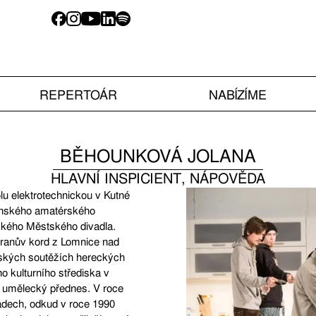
REPERTOÁR
NABÍZÍME
BĚHOUNKOVÁ JOLANA
HLAVNÍ INSPICIENT, NÁPOVĚDA
lu elektrotechnickou v Kutné
línského amatérského
nského Městského divadla.
yranův kord z Lomnice nad
rských soutěžích hereckých
o kulturního střediska v
a umělecký přednes. V roce
adech, odkud v roce 1990