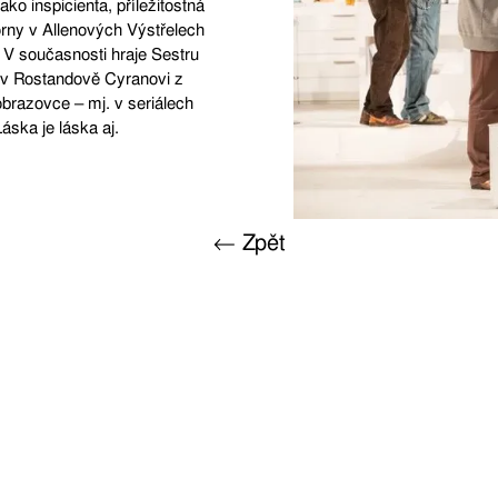
ko inspicienta, příležitostná
orny v Allenových Výstřelech
 V současnosti hraje Sestru
é v Rostandově Cyranovi z
 obrazovce – mj. v seriálech
áska je láska aj.
← Zpět