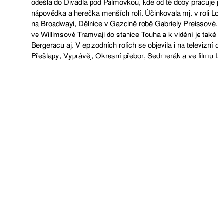
odešla do Divadla pod Palmovkou, kde od té doby pracuje ja
nápovědka a herečka menších rolí. Účinkovala mj. v roli L
na Broadwayi, Dělnice v Gazdině robě Gabriely Preissové.
ve Willimsově Tramvaji do stanice Touha a k vidění je tak
Bergeracu aj. V epizodních rolích se objevila i na televizní
Přešlapy, Vyprávěj, Okresní přebor, Sedmerák a ve filmu L