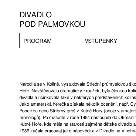
DIVADLO
POD PALMOVKOU
PROGRAM
VSTUPENKY
Narodila se v Kolíně, vystudovala Střední průmyslovou ško
Hoře. Navštěvovala dramatický kroužek, byla členkou ko
divadla a účinkovala také v některých představeních kolí
Jako amatérská herečka získala několik ocenění, např. C
Popelkou nebo Stříbrný groš z Kutné Hory (oboje v amaté
monologů). Po maturitě v roce 1984 nastoupila do Okresníh
Kutné Hoře, kde měla na starosti zejména dětské divadlo 
1986 začala pracovat jako nápovědka v Divadle na Vinohr