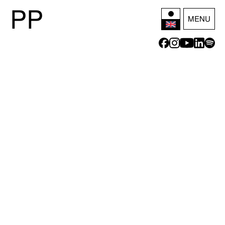
P
P
MENU