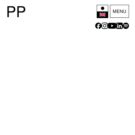
P
P
MENU