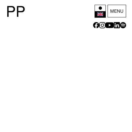
P
P
MENU