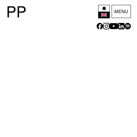
P
P
MENU