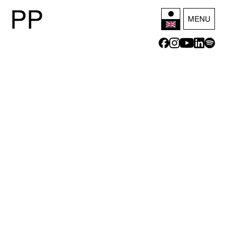
P
P
MENU