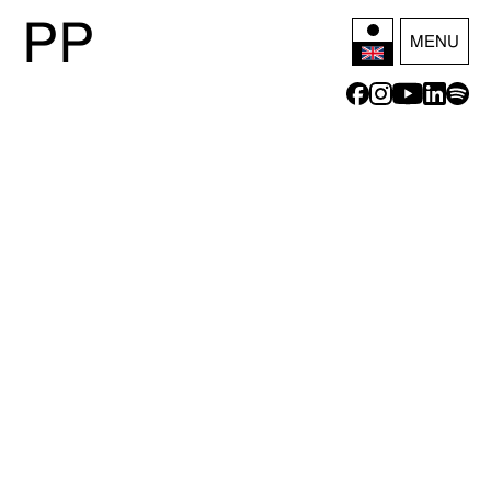
P
P
MENU