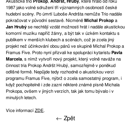
Akustické trio
Prokop
,
Andršt,
Hrubý
, které hrálo od roku
1987 jako volné sdružení tří významných osobností české
hudební scény. Po úmrtí Luboše Andršta nemůže Trio nadále
pokračovat v původní sestavě. Nicméně
Michal Prokop
a
Jan Hrubý
se nechtějí vzdát možnosti hrát i nadále akustickou
komorní muziku napříč žánry, a být tak v úzkém kontaktu s
publikem v menších klubech a scénách, což je zcela jiný
projekt než účinkování obou pánů ve skupině Michal Prokop a
Framus Five. Proto nyní přizvali ke spolupráci kytaristu
Pavla
Marcela
, s nímž vytvoří nový projekt, který volně naváže na
činnost tria Prokop Andršt Hrubý, samozřejmě v poněkud
odlišné formě. Nepůjde tedy rozhodně o akustickou verzi
programu Framus Five, nýbrž o zcela samostatný program, i
když pochopitelně i zde zazní některé známé písně Michala
Prokopa, ovšem v jiných verzích, tak jak tomu bývalo i v
minulých letech.
Více informací
ZDE
.
← Zpět