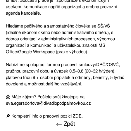
smluv. Součástí práce je i spolupráce s ekonomickým
úsekem, komunikace napříč organizací a drobná provozní
agenda kanceláře.
Hledáme pečlivého a samostatného člověka se SŠ/VŠ
(ideálně ekonomického nebo administrativního směru), s
dobrou orientací v administrativních procesech, výbornou
organizací a komunikací a uživatelskou znalostí MS
Office/Google Workspace (praxe výhodou).
Nabízíme spolupráci formou pracovní smlouvy/DPČ/OSVČ,
pružnou pracovní dobu a úvazek 0,5–0,8 (20–32 h/týden),
platovou třídu 9 + osobní příplatek a odměny, benefity, 5 týdnů
dovolené a možnost dalšího vzdělávání.
📩 Máte zájem? Pošlete svůj životopis na
eva.egersdorfova@divadlopodpalmovkou.cz
🔎 Kompletní info o pracovní pozici
ZDE
.
← Zpět