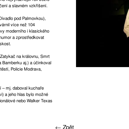
čení a slavném vzkříšení.
Divadlo pod Palmovkou),
várnil více než 104
vy moderního i klasického
o humor a zprostředkovat
skost.
 Zatykač na královnu, Smrt
 Bamberku aj.) a účinkoval
štěstí, Policie Modrava,
í – mj. daboval kuchaře
i) a jeho hlas bylo možné
esionálové nebo Walker Texas
← Zpět