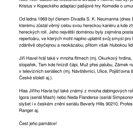
Kristus v Kopeckého adaptaci pašijové hry Komedie o umu
Od ledna 1969 byl členem Divadla S. K. Neumanna (dnes 
kterému zůstal věrný celou svou hereckou kariéru a kde zt
hereckých rolí. Jeho největší doménou byly zejména posta
repertoáru, ve kterých mohl naplno uplatnit svůj smysl pr
zdánlivě obyčejnou a neokázalou, přitom však hlubokou lid
Jiří Havel hrál také v mnoha filmech (mj. Okurkový hrdina,
stopařek, Tam kde hnízdí čápi, Muž přes palubu, Zámek na
v televizních seriálech (mj. Návštěvníci, Ulice, Pojišťovna 
České století aj.).
Hlas Jiřího Havla byl také známý z mnoha dabingových rol
Igora (seriál Mash) nebo Neda Flanderse (seriál Simpsonov
slyšet i v českém znění seriálu Beverly Hills 90210, Prof
Ranger aj.
Čest jeho památce!