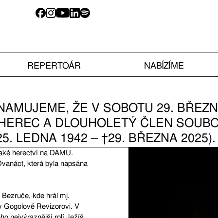
REPERTOÁR
NABÍZÍME
NAMUJEME, ŽE V SOBOTU 29. BŘEZ
 HEREC A DLOUHOLETÝ ČLEN SOUBOR
25. LEDNA 1942 – †29. BŘEZNA 2025).
také herectví na DAMU.
Dvanáct, která byla napsána
Bezruče, kde hrál mj.
v Gogolově Revizorovi. V
ho nejvýraznější rolí Ježíš