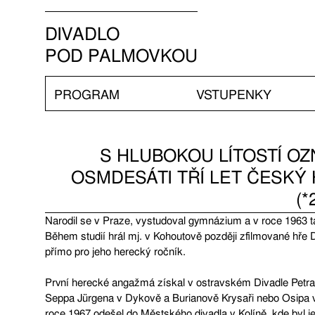
DIVADLO
POD PALMOVKOU
PROGRAM
VSTUPENKY
S HLUBOKOU LÍTOSTÍ OZ
OSMDESÁTI TŘÍ LET ČESKÝ
(*
Narodil se v Praze, vystudoval gymnázium a v roce 1963 
Během studií hrál mj. v Kohoutově později zfilmované hře 
přímo pro jeho herecký ročník.
První herecké angažmá získal v ostravském Divadle Petra 
Seppa Jürgena v Dykově a Burianově Krysaři nebo Osipa 
roce 1967 odešel do Městského divadla v Kolíně, kde byl je