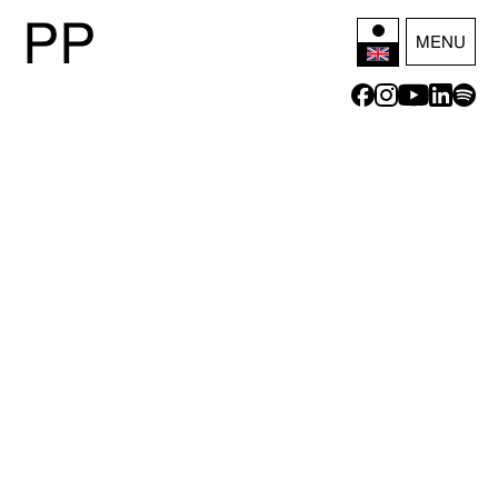
P
P
MENU